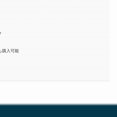
？
。
も購入可能
！