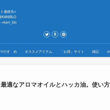
ント連絡先⭐︎
→@KANIBLO
m→kani_blo
マのすゝめ
オススメアイテム
「お得」サイト
雑記
に最適なアロマオイルとハッカ油。使い方